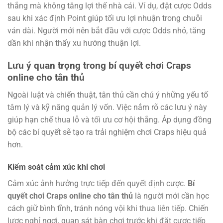
thắng mà không tăng lợi thế nhà cái. Ví dụ, đặt cược Odds
sau khi xác định Point giúp tối ưu lợi nhuận trong chuỗi
ván dài. Người mới nên bắt đầu với cược Odds nhỏ, tăng
dần khi nhận thấy xu hướng thuận lợi.
Lưu ý quan trọng trong bí quyết chơi Craps
online cho tân thủ
Ngoài luật và chiến thuật, tân thủ cần chú ý những yếu tố
tâm lý và kỹ năng quản lý vốn. Việc nắm rõ các lưu ý này
giúp hạn chế thua lỗ và tối ưu cơ hội thắng. Áp dụng đồng
bộ các bí quyết sẽ tạo ra trải nghiệm chơi Craps hiệu quả
hơn.
Kiểm soát cảm xúc khi chơi
Cảm xúc ảnh hưởng trực tiếp đến quyết định cược.
Bí
quyết chơi Craps online cho tân thủ
là người mới cần học
cách giữ bình tĩnh, tránh nóng vội khi thua liên tiếp. Chiến
lược nghỉ ngơi, quan sát bàn chơi trước khi đặt cược tiếp