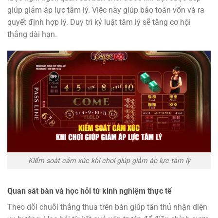
giúp giảm áp lực tâm lý. Việc này giúp bảo toàn vốn và ra
quyết định hợp lý. Duy trì kỷ luật tâm lý sẽ tăng cơ hội
thắng dài hạn.
Kiểm soát cảm xúc khi chơi giúp giảm áp lực tâm lý
Quan sát bàn và học hỏi từ kinh nghiệm thực tế
Theo dõi chuỗi thắng thua trên bàn giúp tân thủ nhận diện