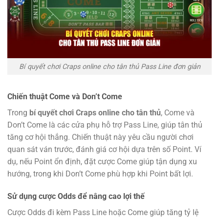
Bí quyết chơi Craps online cho tân thủ Pass Line đơn giản
Chiến thuật Come và Don’t Come
Trong
bí quyết chơi Craps online cho tân thủ
, Come và
Don’t Come là các cửa phụ hỗ trợ Pass Line, giúp tân thủ
tăng cơ hội thắng. Chiến thuật này yêu cầu người chơi
quan sát ván trước, đánh giá cơ hội dựa trên số Point. Ví
dụ, nếu Point ổn định, đặt cược Come giúp tận dụng xu
hướng, trong khi Don’t Come phù hợp khi Point bất lợi.
Sử dụng cược Odds để nâng cao lợi thế
Cược Odds đi kèm Pass Line hoặc Come giúp tăng tỷ lệ