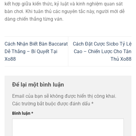
kết hợp giữa kiến thức, kỷ luật và kinh nghiệm quan sát
bàn chơi. Khi tuân thủ các nguyên tắc này, người mới dễ
dàng chiến thắng từng ván.
Cách Nhận Biết Bàn Baccarat
Cách Đặt Cược Sicbo Tỷ Lệ
Dễ Thắng – Bí Quyết Tại
Cao – Chiến Lược Cho Tân
Xo88
Thủ Xo88
Để lại một bình luận
Email của bạn sẽ không được hiển thị công khai.
Các trường bắt buộc được đánh dấu
*
Bình luận
*