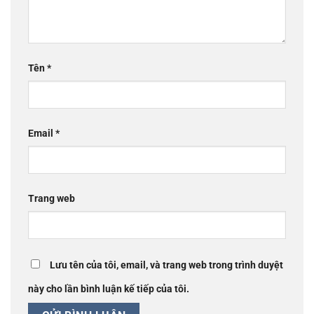
Tên
*
Email
*
Trang web
Lưu tên của tôi, email, và trang web trong trình duyệt
này cho lần bình luận kế tiếp của tôi.