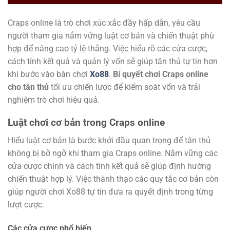
Craps online là trò chơi xúc xắc đầy hấp dẫn, yêu cầu
người tham gia nắm vững luật cơ bản và chiến thuật phù
hợp để nâng cao tỷ lệ thắng. Việc hiểu rõ các cửa cược,
cách tính kết quả và quản lý vốn sẽ giúp tân thủ tự tin hơn
khi bước vào bàn chơi
Xo88
.
Bí quyết chơi Craps online
cho tân thủ
tối ưu chiến lược để kiểm soát vốn và trải
nghiệm trò chơi hiệu quả.
Luật chơi cơ bản trong Craps online
Hiểu luật cơ bản là bước khởi đầu quan trọng để tân thủ
không bị bỡ ngỡ khi tham gia Craps online. Nắm vững các
cửa cược chính và cách tính kết quả sẽ giúp định hướng
chiến thuật hợp lý. Việc thành thạo các quy tắc cơ bản còn
giúp người chơi Xo88 tự tin đưa ra quyết định trong từng
lượt cược.
Các cửa cược phổ biến