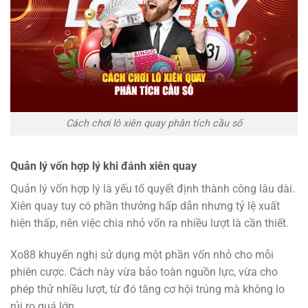
Cách chơi lô xiên quay phân tích cầu số
Quản lý vốn hợp lý khi đánh xiên quay
Quản lý vốn hợp lý là yếu tố quyết định thành công lâu dài.
Xiên quay tuy có phần thưởng hấp dẫn nhưng tỷ lệ xuất
hiện thấp, nên việc chia nhỏ vốn ra nhiều lượt là cần thiết.
Xo88 khuyến nghị sử dụng một phần vốn nhỏ cho mỗi
phiên cược. Cách này vừa bảo toàn nguồn lực, vừa cho
phép thử nhiều lượt, từ đó tăng cơ hội trúng mà không lo
rủi ro quá lớn.