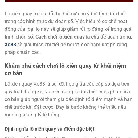
Lô xiên quay từ lâu đã thu hút sự chú ý bởi tính đặc biệt
trong các hình thức dự đoán số. Việc hiểu rõ cơ chế hoạt
động của loại lô này sẽ giúp giảm rủi ro đáng kể trong quá
trình chọn số.
Cách chơi lô xiên quay
là chủ đề quan trọng,
Xo88
sẽ giải thích chi tiết để người đọc nắm bắt phương
pháp chuẩn xác.
Khám phá cách chơi lô xiên quay từ khái niệm
cơ bản
Lô xiên quay Xo88 là sự kết hợp giữa các cặp số dựa trên
quy luật thống kê, tạo nên dạng lô đặc biệt. Việc phân tích
cơ bản giúp người tham gia xác định rõ điểm mạnh và hạn
chế trước khi đặt cược. Đây là bước không thể thiếu nếu
muốn gia tăng tỷ lệ trúng.
Định nghĩa lô xiên quay và điểm đặc biệt