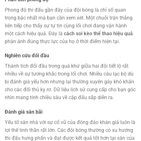
Phong độ thi đấu gần đây của đội bóng là chỉ số quan
trọng bậc nhất mà bạn cần xem xét. Một chuỗi trận thắng
liên tiếp cho thấy sự tự tin cùng lối chơi đang vận hành
một cách hiệu quả. Đây là
cách soi kèo thể thao hiệu quả
phản ánh đúng thực lực của họ ở thời điểm hiện tại.
Nghiên cứu đối đầu
Thành tích đối đầu trong quá khứ giữa hai đội tiết lộ rất
nhiều về sự tương khắc trong lối chơi. Nhiều câu lạc bộ dù
bị đánh giá yếu hơn nhưng lại thường xuyên gây khó khăn
cho các đối thủ kỵ rơ. Dữ liệu lịch sử cung cấp cho bạn góc
nhìn mang tính chiều sâu về cặp đấu sắp diễn ra.
Đánh giá sân bãi
Yếu tố sân nhà với sự cổ vũ của đông đảo khán giả luôn là
lợi thế tinh thần rất lớn. Các đội bóng thường có xu hướng
thi đấu hưng phấn và đạt được kết quả tốt hơn tại sân của