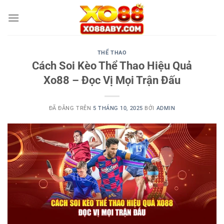
Chuyển
đến
nội
dung
THỂ THAO
Cách Soi Kèo Thể Thao Hiệu Quả
Xo88 – Đọc Vị Mọi Trận Đấu
ĐÃ ĐĂNG TRÊN
5 THÁNG 10, 2025
BỞI
ADMIN