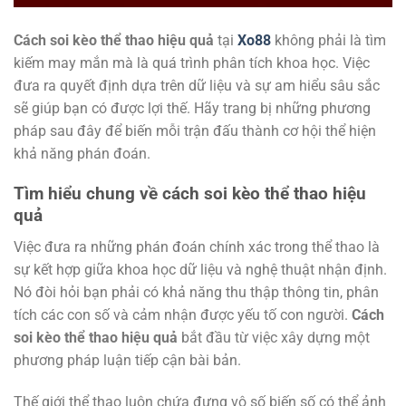
Cách soi kèo thể thao hiệu quả
tại
Xo88
không phải là tìm
kiếm may mắn mà là quá trình phân tích khoa học. Việc
đưa ra quyết định dựa trên dữ liệu và sự am hiểu sâu sắc
sẽ giúp bạn có được lợi thế. Hãy trang bị những phương
pháp sau đây để biến mỗi trận đấu thành cơ hội thể hiện
khả năng phán đoán.
Tìm hiểu chung về cách soi kèo thể thao hiệu
quả
Việc đưa ra những phán đoán chính xác trong thể thao là
sự kết hợp giữa khoa học dữ liệu và nghệ thuật nhận định.
Nó đòi hỏi bạn phải có khả năng thu thập thông tin, phân
tích các con số và cảm nhận được yếu tố con người.
Cách
soi kèo thể thao hiệu quả
bắt đầu từ việc xây dựng một
phương pháp luận tiếp cận bài bản.
Thế giới thể thao luôn chứa đựng vô số biến số có thể ảnh