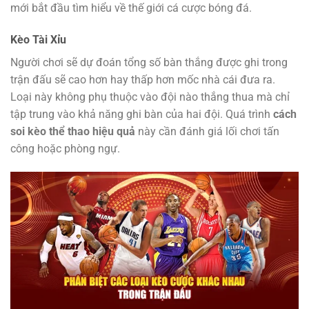
mới bắt đầu tìm hiểu về thế giới cá cược bóng đá.
Kèo Tài Xỉu
Người chơi sẽ dự đoán tổng số bàn thắng được ghi trong
trận đấu sẽ cao hơn hay thấp hơn mốc nhà cái đưa ra.
Loại này không phụ thuộc vào đội nào thắng thua mà chỉ
tập trung vào khả năng ghi bàn của hai đội. Quá trình
cách
soi kèo thể thao hiệu quả
này cần đánh giá lối chơi tấn
công hoặc phòng ngự.