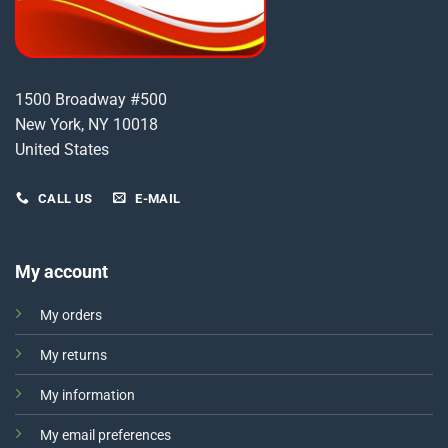
1500 Broadway #500
New York, NY 10018
United States
CALL US
E-MAIL
My account
My orders
My returns
My information
My email preferences