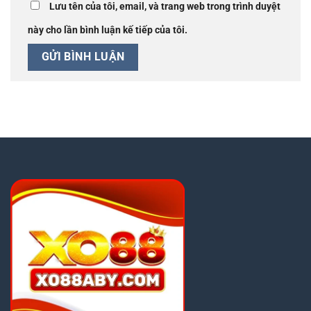
Lưu tên của tôi, email, và trang web trong trình duyệt
này cho lần bình luận kế tiếp của tôi.