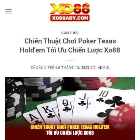
Chuyển
đến
nội
dung
GAME BÀI
Chiến Thuật Chơi Poker Texas
Hold’em Tối Ưu Chiến Lược Xo88
ĐÃ ĐĂNG TRÊN
6 THÁNG 10, 2025
BỞI
ADMIN