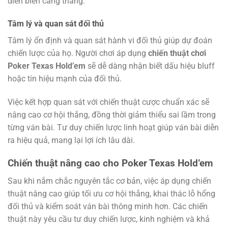
diễn biến căng thẳng.
Tâm lý và quan sát đối thủ
Tâm lý ổn định và quan sát hành vi đối thủ giúp dự đoán
chiến lược của họ. Người chơi áp dụng
chiến thuật chơi
Poker Texas Hold’em
sẽ dễ dàng nhận biết dấu hiệu bluff
hoặc tín hiệu mạnh của đối thủ.
Việc kết hợp quan sát với chiến thuật cược chuẩn xác sẽ
nâng cao cơ hội thắng, đồng thời giảm thiểu sai lầm trong
từng ván bài. Tư duy chiến lược linh hoạt giúp ván bài diễn
ra hiệu quả, mang lại lợi ích lâu dài.
Chiến thuật nâng cao cho Poker Texas Hold’em
Sau khi nắm chắc nguyên tắc cơ bản, việc áp dụng chiến
thuật nâng cao giúp tối ưu cơ hội thắng, khai thác lỗ hổng
đối thủ và kiểm soát ván bài thông minh hơn. Các chiến
thuật này yêu cầu tư duy chiến lược, kinh nghiệm và khả