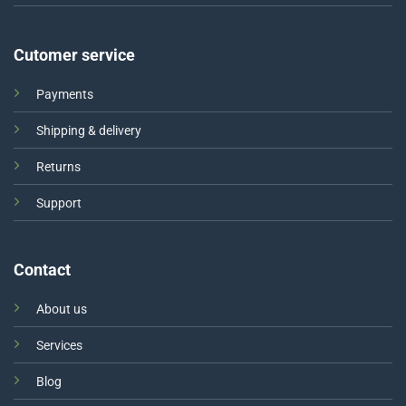
Cutomer service
Payments
Shipping & delivery
Returns
Support
Contact
About us
Services
Blog