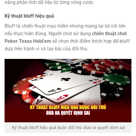
năng phân tích dữ liệu từ từng vòng cược.
Kỹ thuật bluff hiệu quả
Bluff là chiến thuật mạo hiểm nhưng mang lại lợi ích lớn
nếu thực hiện đúng. Người chơi sử dụng
chiến thuật chơi
Poker Texas Hold’em
sẽ chọn thời điểm thích hợp để bluff
dựa trên hành vi và tay bài của đối thủ.
Kỹ thuật bluff hiệu quả buộc đối thủ đưa ra quyết định sai