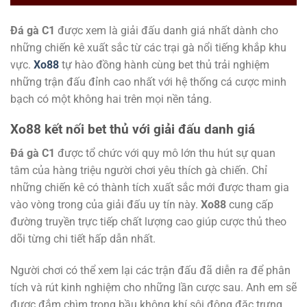
Đá gà C1
được xem là giải đấu danh giá nhất dành cho
những chiến kê xuất sắc từ các trại gà nổi tiếng khắp khu
vực.
Xo88
tự hào đồng hành cùng bet thủ trải nghiệm
những trận đấu đỉnh cao nhất với hệ thống cá cược minh
bạch có một không hai trên mọi nền tảng.
Xo88 kết nối bet thủ với giải đấu danh giá
Đá gà C1
được tổ chức với quy mô lớn thu hút sự quan
tâm của hàng triệu người chơi yêu thích gà chiến. Chỉ
những chiến kê có thành tích xuất sắc mới được tham gia
vào vòng trong của giải đấu uy tín này.
Xo88
cung cấp
đường truyền trực tiếp chất lượng cao giúp cược thủ theo
dõi từng chi tiết hấp dẫn nhất.
Người chơi có thể xem lại các trận đấu đã diễn ra để phân
tích và rút kinh nghiệm cho những lần cược sau. Anh em sẽ
được đắm chìm trong bầu không khí sôi động đặc trưng