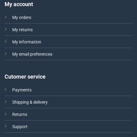
My account
My orders
My returns
My information
My email preferences
Cutomer service
Payments
Shipping & delivery
Returns
Support