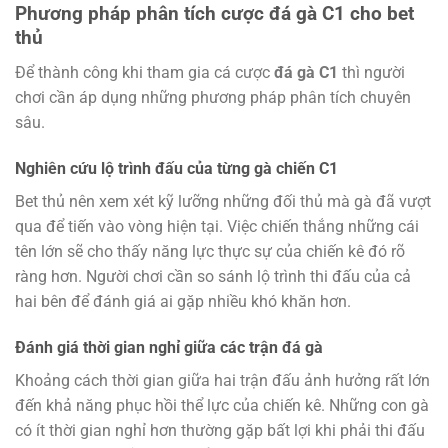
Phương pháp phân tích cược đá gà C1 cho bet
thủ
Để thành công khi tham gia cá cược
đá gà C1
thì người
chơi cần áp dụng những phương pháp phân tích chuyên
sâu.
Nghiên cứu lộ trình đấu của từng gà chiến C1
Bet thủ nên xem xét kỹ lưỡng những đối thủ mà gà đã vượt
qua để tiến vào vòng hiện tại. Việc chiến thắng những cái
tên lớn sẽ cho thấy năng lực thực sự của chiến kê đó rõ
ràng hơn. Người chơi cần so sánh lộ trình thi đấu của cả
hai bên để đánh giá ai gặp nhiều khó khăn hơn.
Đánh giá thời gian nghỉ giữa các trận đá gà
Khoảng cách thời gian giữa hai trận đấu ảnh hưởng rất lớn
đến khả năng phục hồi thể lực của chiến kê. Những con gà
có ít thời gian nghỉ hơn thường gặp bất lợi khi phải thi đấu