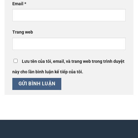
Email
*
Trang web
Lưu tên của tôi, email, và trang web trong trình duyệt
này cho lần bình luận kế tiếp của tôi.