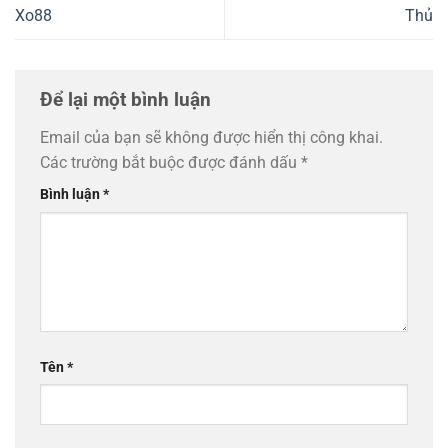
Xo88
Thủ
Để lại một bình luận
Email của bạn sẽ không được hiển thị công khai.
Các trường bắt buộc được đánh dấu
*
Bình luận
*
Tên
*