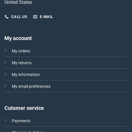
United States
CALL US
E-MAIL
My account
My orders
My returns
My information
My email preferences
Cutomer service
Payments