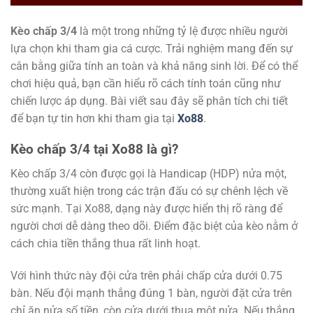
Kèo chấp 3/4
là một trong những tỷ lệ được nhiều người
lựa chọn khi tham gia cá cược. Trải nghiệm mang đến sự
cân bằng giữa tính an toàn và khả năng sinh lời. Để có thể
chơi hiệu quả, bạn cần hiểu rõ cách tính toán cũng như
chiến lược áp dụng. Bài viết sau đây sẽ phân tích chi tiết
để bạn tự tin hơn khi tham gia tại
Xo88
.
Kèo chấp 3/4 tại Xo88 là gì?
Kèo chấp 3/4 còn được gọi là Handicap (HDP) nửa một,
thường xuất hiện trong các trận đấu có sự chênh lệch về
sức mạnh. Tại Xo88, dạng này được hiển thị rõ ràng để
người chơi dễ dàng theo dõi. Điểm đặc biệt của kèo nằm ở
cách chia tiền thắng thua rất linh hoạt.
Với hình thức này đội cửa trên phải chấp cửa dưới 0.75
bàn. Nếu đội mạnh thắng đúng 1 bàn, người đặt cửa trên
chỉ ăn nửa số tiền, còn cửa dưới thua một nửa. Nếu thắng