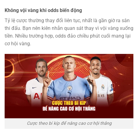
Không vội vàng khi odds biến động
Tỷ lệ cược thường thay đổi liên tục, nhất là gần giờ ra sân
thi đấu. Bạn nên kiên nhẫn quan sát thay vì vội vàng xuống
tiền. Nhiều trường hợp, odds đảo chiều phút cuối mang lại
cơ hội vàng.
Cược theo bí kíp để nâng cao cơ hội thắng