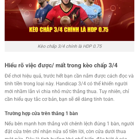
Kèo chấp 3/4 chính là HDP 0.75
Hiểu rõ việc được/ mất trong kèo chấp 3/4
Để chơi hiệu quả, trước hết bạn cần nắm được cách đọc và
tính tiền trong loại này. Handicap 3/4 có thể khiến người
mới nhầm lẫn vì chia nhỏ mức thắng thua. Tuy nhiên, chỉ
cần hiểu quy tắc cơ bản, bạn sẽ dễ dàng tính toán.
Trường hợp cửa trên thắng 1 bàn
Nếu bên mạnh hơn thắng với chênh lệch đúng 1 bàn, người
đặt cửa trên chỉ nhận nửa số tiền lời, còn cửa dưới thua