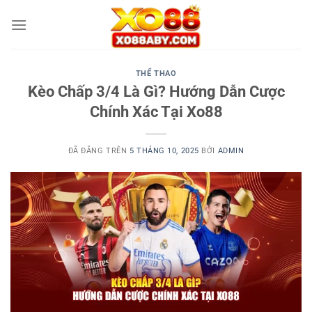
Chuyển
đến
nội
dung
THỂ THAO
Kèo Chấp 3/4 Là Gì? Hướng Dẫn Cược
Chính Xác Tại Xo88
ĐÃ ĐĂNG TRÊN
5 THÁNG 10, 2025
BỞI
ADMIN