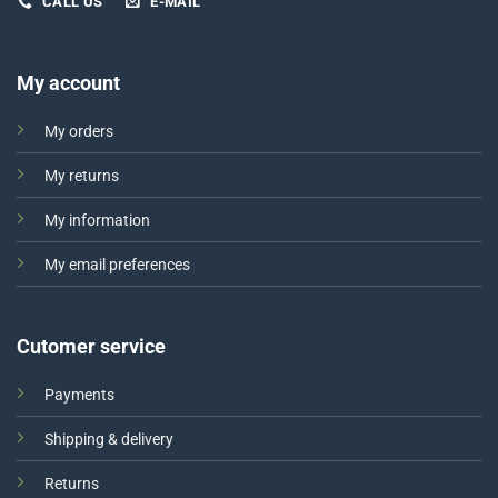
CALL US
E-MAIL
My account
My orders
My returns
My information
My email preferences
Cutomer service
Payments
Shipping & delivery
Returns