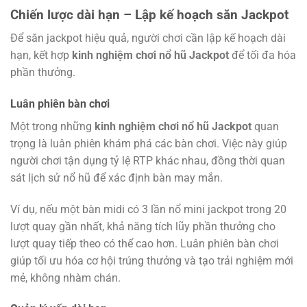
Chiến lược dài hạn – Lập kế hoạch săn Jackpot
Để săn jackpot hiệu quả, người chơi cần lập kế hoạch dài
hạn, kết hợp
kinh nghiệm chơi nổ hũ Jackpot
để tối đa hóa
phần thưởng.
Luân phiên bàn chơi
Một trong những
kinh nghiệm chơi nổ hũ Jackpot
quan
trọng là luân phiên khám phá các bàn chơi. Việc này giúp
người chơi tận dụng tỷ lệ RTP khác nhau, đồng thời quan
sát lịch sử nổ hũ để xác định bàn may mắn.
Ví dụ, nếu một bàn midi có 3 lần nổ mini jackpot trong 20
lượt quay gần nhất, khả năng tích lũy phần thưởng cho
lượt quay tiếp theo có thể cao hơn. Luân phiên bàn chơi
giúp tối ưu hóa cơ hội trúng thưởng và tạo trải nghiệm mới
mẻ, không nhàm chán.