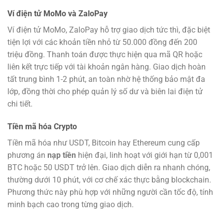
Ví điện tử MoMo và ZaloPay
Ví điện tử MoMo, ZaloPay hỗ trợ giao dịch tức thì, đặc biệt
tiện lợi với các khoản tiền nhỏ từ 50.000 đồng đến 200
triệu đồng. Thanh toán được thực hiện qua mã QR hoặc
liên kết trực tiếp với tài khoản ngân hàng. Giao dịch hoàn
tất trung bình 1-2 phút, an toàn nhờ hệ thống bảo mật đa
lớp, đồng thời cho phép quản lý số dư và biên lai điện tử
chi tiết.
Tiền mã hóa Crypto
Tiền mã hóa như USDT, Bitcoin hay Ethereum cung cấp
phương án
nạp tiền
hiện đại, linh hoạt với giới hạn từ 0,001
BTC hoặc 50 USDT trở lên. Giao dịch diễn ra nhanh chóng,
thường dưới 10 phút, với cơ chế xác thực bằng blockchain.
Phương thức này phù hợp với những người cần tốc độ, tính
minh bạch cao trong từng giao dịch.