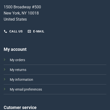
1500 Broadway #500
New York, NY 10018
United States
CALL US
E-MAIL
My account
My orders
My returns
My information
My email preferences
Cutomer service