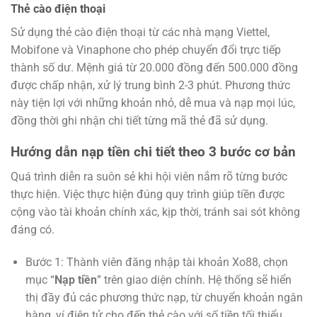
Thẻ cào điện thoại
Sử dụng thẻ cào điện thoại từ các nhà mạng Viettel,
Mobifone và Vinaphone cho phép chuyển đổi trực tiếp
thành số dư. Mệnh giá từ 20.000 đồng đến 500.000 đồng
được chấp nhận, xử lý trung bình 2-3 phút. Phương thức
này tiện lợi với những khoản nhỏ, dễ mua và nạp mọi lúc,
đồng thời ghi nhận chi tiết từng mã thẻ đã sử dụng.
Hướng dẫn nạp tiền chi tiết theo 3 bước cơ bản
Quá trình diễn ra suôn sẻ khi hội viên nắm rõ từng bước
thực hiện. Việc thực hiện đúng quy trình giúp tiền được
cộng vào tài khoản chính xác, kịp thời, tránh sai sót không
đáng có.
Bước 1: Thành viên đăng nhập tài khoản Xo88, chọn
mục “
Nạp tiền
” trên giao diện chính. Hệ thống sẽ hiển
thị đầy đủ các phương thức nạp, từ chuyển khoản ngân
hàng, ví điện tử cho đến thẻ cào với số tiền tối thiểu