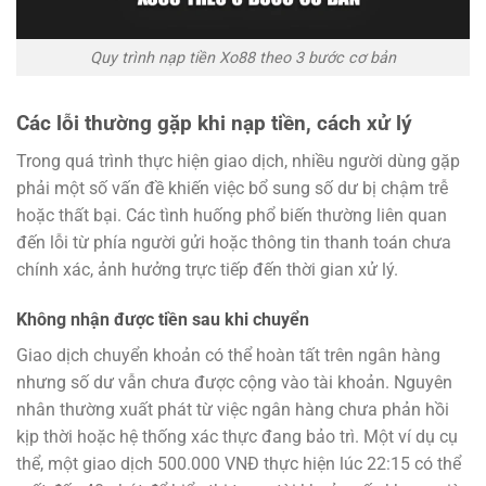
Quy trình nạp tiền Xo88 theo 3 bước cơ bản
Các lỗi thường gặp khi nạp tiền, cách xử lý
Trong quá trình thực hiện giao dịch, nhiều người dùng gặp
phải một số vấn đề khiến việc bổ sung số dư bị chậm trễ
hoặc thất bại. Các tình huống phổ biến thường liên quan
đến lỗi từ phía người gửi hoặc thông tin thanh toán chưa
chính xác, ảnh hưởng trực tiếp đến thời gian xử lý.
Không nhận được tiền sau khi chuyển
Giao dịch chuyển khoản có thể hoàn tất trên ngân hàng
nhưng số dư vẫn chưa được cộng vào tài khoản. Nguyên
nhân thường xuất phát từ việc ngân hàng chưa phản hồi
kịp thời hoặc hệ thống xác thực đang bảo trì. Một ví dụ cụ
thể, một giao dịch 500.000 VNĐ thực hiện lúc 22:15 có thể