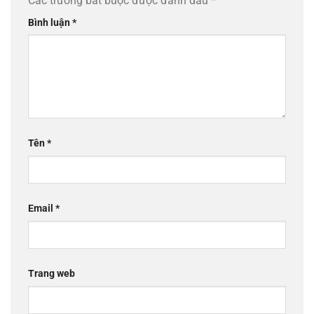
Các trường bắt buộc được đánh dấu
*
Bình luận
*
Tên
*
Email
*
Trang web